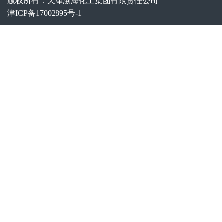
版权所有：天津渤海化工集团有限责任公司
津ICP备17002895号-1
“白名单”查询窗
口
邮箱：
bhjtzcb@bcig.cn
联系电话：022-
58980580
假冒国企举报渠
道
邮箱：
bhqgb@bcig.cn
联系电话：022-
58980515