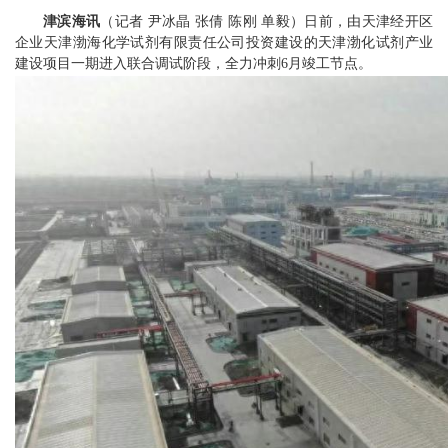
津滨海讯
（记者 尹冰晶 张倩 陈刚 单毅）日前，由天津经开区
闻
企业天津渤海化学试剂有限责任公司投资建设的天津渤化试剂产业
建设项目一期进入联合调试阶段，全力冲刺6月竣工节点。
中
心
集
团
党
建
企
业
动
态