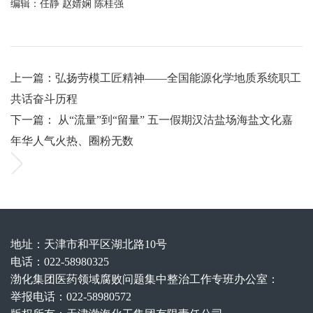
编辑：任静 赵婧娴 陈桂强
创
新
上一篇：弘扬劳模工匠精神——全国能源化学地质系统职工
共话奋斗历程
下一篇： 从“流量”到“留量” 五一假期汉沽盐场海盐文化嘉
年华人气火热、圈粉无数
地址：天津市和平区湖北路10号
电话：022-58980325
渤化集团医药领域腐败问题集中整治工作专班办公室：
举报电话：022-58980572