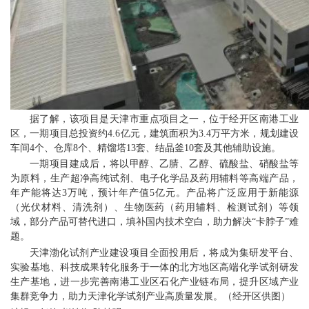
产
品
与
服
据了解，该项目是天津市重点项目之一，位于经开区南港工业
务
区，一期项目总投资约4.6亿元，建筑面积为3.4万平方米，规划建设
车间4个、仓库8个、精馏塔13套、结晶釜10套及其他辅助设施。
职
一期项目建成后，将以甲醇、乙腈、乙醇、硫酸盐、硝酸盐等
为原料，生产超净高纯试剂、电子化学品及药用辅料等高端产品，
业
年产能将达3万吨，预计年产值5亿元。产品将广泛应用于新能源
中
（光伏材料、清洗剂）、生物医药（药用辅料、检测试剂）等领
域，部分产品可替代进口，填补国内技术空白，助力解决“卡脖子”难
心
题。
天津渤化试剂产业建设项目全面投用后，将成为集研发平台、
科
实验基地、科技成果转化服务于一体的北方地区高端化学试剂研发
生产基地，进一步完善南港工业区石化产业链布局，提升区域产业
技
集群竞争力，助力天津化学试剂产业高质量发展。（经开区供图）