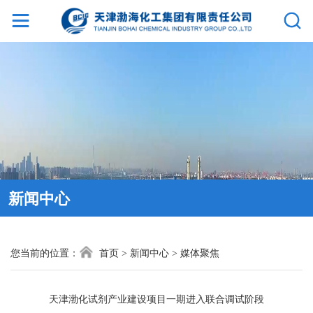
网
站
首
页
集
新闻中心
团
介
您当前的位置：
首页
>
新闻中心
>
媒体聚焦
绍
天津渤化试剂产业建设项目一期进入联合调试阶段
新