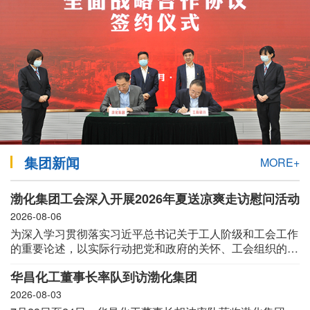
闻
中
心
集
团
党
集团新闻
MORE+
建
渤化集团工会深入开展2026年夏送凉爽走访慰问活动
企
2026-08-06
为深入学习贯彻落实习近平总书记关于工人阶级和工会工作
业
的重要论述，以实际行动把党和政府的关怀、工会组织的温
暖送到广大职工群众心坎上。连日来，集团公司党委书记、
动
华昌化工董事长率队到访渤化集团
董事长王俊明，党委副书记、总经理张晔辉等领导班子成员
亲自带队，深入工厂、车间、班组、盐滩、工地等生产一线
2026-08-03
态
开展“夏送凉爽”走访慰问活动。各级工会组织结合落实“我和