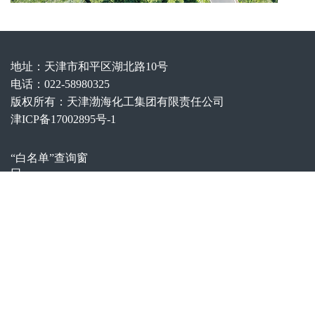
地址：天津市和平区湖北路10号
电话：022-58980325
版权所有：天津渤海化工集团有限责任公司
津ICP备17002895号-1
“白名单”查询窗
口
邮箱：
bhjtzcb@bcig.cn
联系电话：022-
58980580
假冒国企举报渠
道
邮箱：
bhqgb@bcig.cn