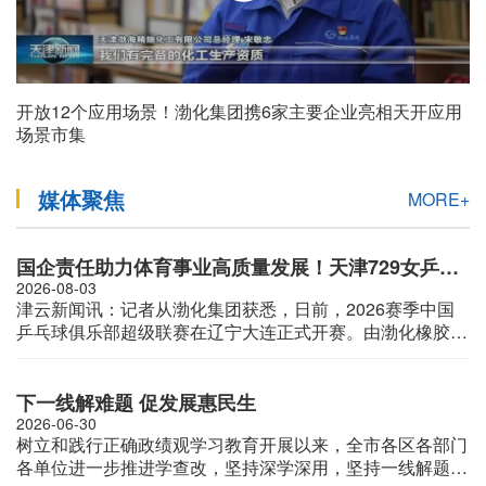
开放12个应用场景！渤化集团携6家主要企业亮相天开应用
场景市集
媒体聚焦
MORE+
国企责任助力体育事业高质量发展！天津729女乒勇夺2026乒超联赛首轮胜利
2026-08-03
津云新闻讯：记者从渤化集团获悉，日前，2026赛季中国
乒乓球俱乐部超级联赛在辽宁大连正式开赛。由渤化橡胶所
属天津七二九体育用品有限公司与天津市体育局小球运动管
理中心携手共建的天津729女子乒超俱乐部，在赛季首轮对
决中战胜老牌劲旅华东理工大学队，强势斩获新赛季开门
下一线解难题 促发展惠民生
红，为球队年度征程奏响昂扬序曲。
2026-06-30
树立和践行正确政绩观学习教育开展以来，全市各区各部门
各单位进一步推进学查改，坚持深学深用，坚持一线解题，