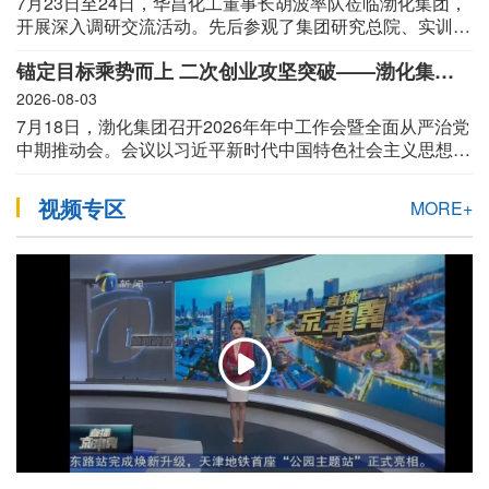
7月23日至24日，华昌化工董事长胡波率队莅临渤化集团，
一线劳动者在一起”工作制度，推动此次工作落实落地。
产
开展深入调研交流活动。先后参观了集团研究总院、实训基
地、渤化发展智控中心、渤化永利厂史馆。渤化集团党委书
品
锚定目标乘势而上 二次创业攻坚突破——渤化集团召开2026年年中工作会暨全面从严治党中期推动会
记、董事长王俊明，党委副书记、总经理张晔辉，党委副书
记、工会主席王星炜携相关领导及部门负责人进行热情接待
2026-08-03
与
并开展座谈。
7月18日，渤化集团召开2026年年中工作会暨全面从严治党
中期推动会。会议以习近平新时代中国特色社会主义思想为
服
指导，深入贯彻党的二十大和二十届历次全会精神、习近平
党建思想、习近平总书记视察天津重要讲话精神，全面落实
务
视频专区
MORE+
市委、市政府“十项行动”“三新”“三量”工作部署。会议系统总
结上半年经营发展成效，研判行业深度调整期的机遇与挑
职
战，部署下半年攻坚任务与“十五五”开局关键举措。集团党
委书记、董事长王俊明作总结讲话，党委副书记、总经理张
业
晔辉作经营工作报告，党委副书记、工会主席王星炜主持会
中
议。
心
科
技