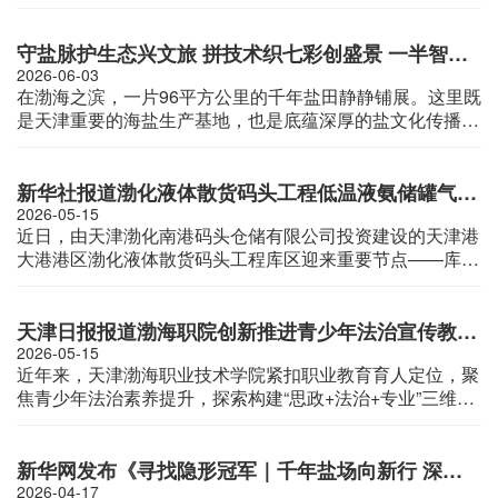
坚持标本兼治，运用正反面典型案例“两面镜子”，推动党员
干部校正政绩观偏差，让干部受警醒、知敬畏、守底线，以
实实在在解难题、促发展、惠民生的新业绩，增强群众的获
守盐脉护生态兴文旅 拼技术织七彩创盛景 一半智造耕耘 一半飞鸟星河
得感、幸福感、安全感。
2026-06-03
在渤海之滨，一片96平方公里的千年盐田静静铺展。这里既
是天津重要的海盐生产基地，也是底蕴深厚的盐文化传播
地，传承着千年制盐史。 如今，这片古老盐田蝶变新
生，成为全国游客争相打卡的文旅新地标：被誉为“大地眼
影盘”的七彩盐田美不胜收，盐田湿地映照天光云影，形成
新华社报道渤化液体散货码头工程低温液氨储罐气压升顶作业完成
绝美“天空之镜”，生态鸟岛群鸟翩飞……日前，记者走进天
2026-05-15
近日，由天津渤化南港码头仓储有限公司投资建设的天津港
津长芦汉沽盐场（以下简称汉盐），聆听盐田耕耘者的坚守
大港港区渤化液体散货码头工程库区迎来重要节点——库区
故事。
内4.9万立方米低温液氨储罐气压升顶作业完成，为库区后
续施工及整体投产目标的实现提供有力保障。
天津日报报道渤海职院创新推进青少年法治宣传教育：三维融合育匠才 校地协同筑法基
2026-05-15
近年来，天津渤海职业技术学院紧扣职业教育育人定位，聚
焦青少年法治素养提升，探索构建“思政+法治+专业”三维融
合、校地协同联动法治教育新模式，破解法治教育“入耳不
入心、知行相脱节”难题，将法治精神深度融入技术技能人
才培养全过程，全力培育德法兼修的高素质“法治工匠”。
新华网发布《寻找隐形冠军｜千年盐场向新行 深耕海洋育新能》
2026-04-17