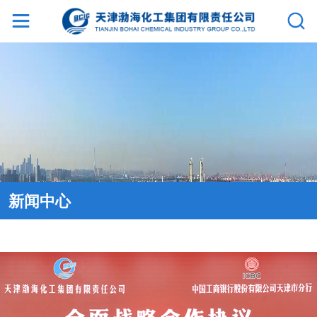
网
站
首
页
集
新闻中心
团
介
绍
新