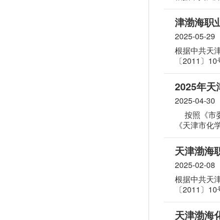
〔2011〕
下：
津渤海职业
2025-05-29
根据中共天
〔2011〕
件精神，为
招）：
2025
2025-04-30
按照《市委组织部市人社局关于做好事业单位公开招聘工作助力高校毕业生就业的通知》（津人社办发[2022]99号）文件规定及
《天津市化
求对本单位2
天津渤海职
2025-02-08
根据中共天
〔2011〕
件精神，为
天津渤海