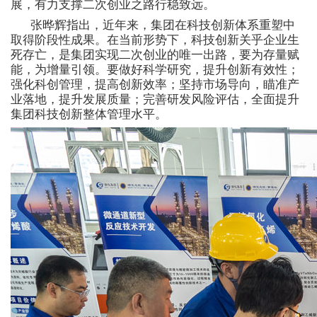
展，有力支撑二次创业之路行稳致远。
张晔辉指出，近年来，集团在科技创新体系重塑中
取得阶段性成果。在当前形势下，科技创新关乎企业生
死存亡，是集团实现二次创业的唯一出路，要为存量赋
能，为增量引领。要做好科学研究，提升创新有效性；
强化科创管理，提高创新效率；坚持市场导向，瞄准产
业落地，提升发展质量；完善研发风险评估，全面提升
集团科技创新整体管理水平。