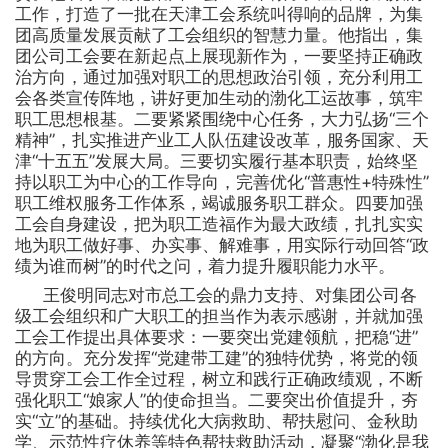
创
工作，打造了一批在天津工会系统叫得响的品牌，为集
团高质量发展贡献了工会组织的智慧力量。他指出，集
新
团公司工会要在新起点上展现新作为，一要坚持正确政
治方向，通过加强对职工的思想政治引领，充分利用工
会各类宣传阵地，讲好更加生动的渤化工运故事，筑牢
职工思想根基。二要紧紧围绕中心任务，大力弘扬“三个
精神”，扎实推进产业工人队伍建设改革，服务国家、天
津“十五五”发展大局。三要切实履行基本职责，始终坚
持以职工为中心的工作导向，完善优化“普惠性+特殊性”
职工维权服务工作体系，竭诚服务职工群众。四要加强
工会自身建设，把为职工造福作为最大政绩，扎扎实实
地为职工做好事、办实事、解难事，用实际行动回答“政
绩为谁而树”的时代之问，着力提升履职能力水平。
王俊明同志对市总工会的鼎力支持、对集团公司各
级工会组织和广大职工的担当作为表示感谢，并就加强
工会工作提出具体要求：一要突出党建领航，把稳“进”
的方向。充分发挥“党建带工建”的独特优势，将党的领
导贯穿工会工作全过程，树立和践行正确政绩观，不断
强化职工“娘家人”的使命担当。二要突出价值提升，夯
实“立”的基础。持续优化大病救助、帮扶慰问、金秋助
学、示范性疗休养等特色帮扶救助活动，凝聚“渤化是我