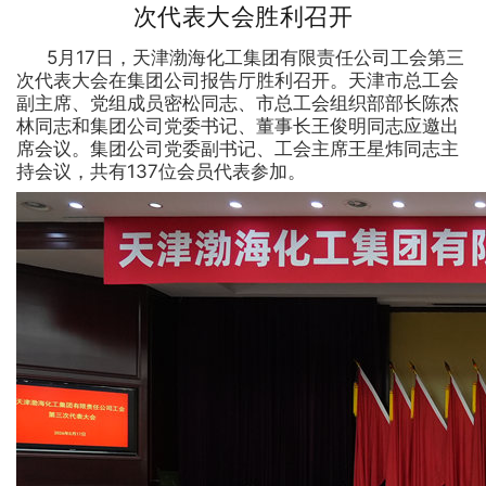
次代表大会胜利召开
闻
5月17日，天津渤海化工集团有限责任公司工会第三
中
次代表大会在集团公司报告厅胜利召开。天津市总工会
副主席、党组成员密松同志、市总工会组织部部长陈杰
心
林同志和集团公司党委书记、董事长王俊明同志应邀出
席会议。集团公司党委副书记、工会主席王星炜同志主
集
持会议，共有137位会员代表参加。
团
党
建
企
业
动
态