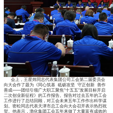
产
品
与
服
务
职
业
中
会上，王星炜同志代表集团公司工会第二届委员会
向大会作了题为《同心筑基 砥砺攻坚 守正创新 善作
心
善成——团结引领广大职工聚焦“十五五”发展目标开启
二次创业新征程》的工作报告。报告对过去五年的工会
科
工作进行了总结回顾，对工会未来五年工作作出科学谋
划。密松同志代表天津市总工会向大会召开表示热烈祝
技
贺。他表示，渤化集团工会五年来做了大量富有成效的