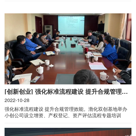
闻
中
心
集
团
党
建
[
创新创业
]
强化标准流程建设 提升合规管理效能 渤化双创基地举办小创公司设立增资、产权登记、资产评估流程专题培训
企
2022-10-28
业
强化标准流程建设 提升合规管理效能。渤化双创基地举办
小创公司设立增资、产权登记、资产评估流程专题培训
动
态