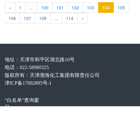
的重要因素。基于渤化集团现状，2020年11月，渤化集团
«
1
...
100
101
102
103
104
105
与浪潮集团携手共同打...
106
107
108
...
114
»
地址：天津市和平区湖北路10号
电话：022-58980325
版权所有：天津渤海化工集团有限责任公司
津ICP备17002895号-1
“白名单”查询窗
口
邮箱：
bhjtzcb@bcig.cn
联系电话：022-
58980580