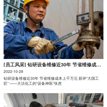
创
新
[
员工风采
]
钻研设备维修近30年 节省维修成本上千万元 获评“大国工匠” ——大沽化工的“设备神医”张虎
2022-10-28
钻研设备维修近30年 节省维修成本上千万元 获评“大国工
匠” ——大沽化工的“设备神医”张虎