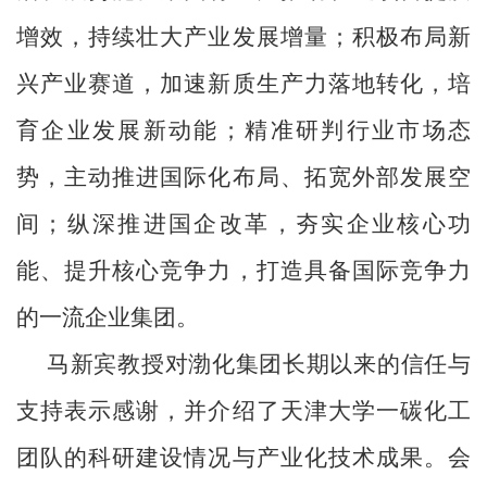
增效，持续壮大产业发展增量；积极布局新
兴产业赛道，加速新质生产力落地转化，培
育企业发展新动能；精准研判行业市场态
势，主动推进国际化布局、拓宽外部发展空
间；纵深推进国企改革，夯实企业核心功
能、提升核心竞争力，打造具备国际竞争力
的一流企业集团。
马新宾教授对渤化集团长期以来的信任与
支持表示感谢，并介绍了天津大学一碳化工
团队的科研建设情况与产业化技术成果。会