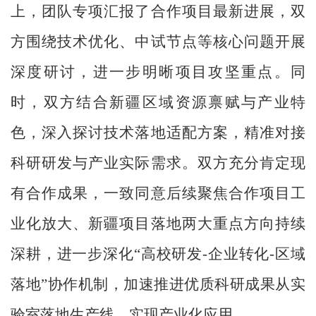
上，团队专项汇报了合作项目最新进展，双
方围绕技术优化、中试节点等核心问题开展
深度研讨，进一步明晰项目攻坚重点。同
时，双方结合新疆区域资源禀赋与产业特
色，深入探讨技术落地适配方案，精准对接
科研研发与产业实际需求。双方充分肯定现
有合作成果，一致同意后续聚焦合作项目工
业化放大、新疆项目落地两大重点方向持续
深耕，进一步深化
“高校研发-企业转化-区域
落地”协作机制，加速推进优质科研成果从实
验室落地生产线、实现产业化应用。