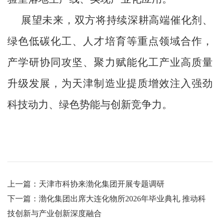
展望未来，双方将持续深耕高端催化剂、
绿色低碳化工、人才培育等重点领域合作，
产学研协同攻坚、聚力赋能化工产业高质量
升级发展，为天津制造业提质增效注入强劲
科技动力、绿色势能与创新竞争力。
上一篇：天津市科协来渤化集团开展专题调研
下一篇：渤化集团出席大连化物所2026年毕业典礼 推动科
技创新与产业创新深度融合