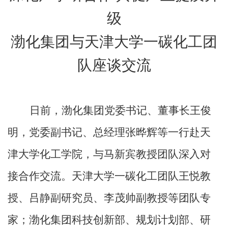
闻
级
中
渤化集团与
天津大学
一碳化工
团
心
队座谈交流
集
团
日前，渤化集团党委书记、董事长王俊
党
明，党委副书记、总经理张晔辉等一行赴天
建
津大学化工学院，与马新宾教授团队深入对
企
接合作交流。天津大学一碳化工团队王悦教
业
授、吕静副研究员、李茂帅副教授等团队专
动
态
家；渤化集团科技创新部、规划计划部、研