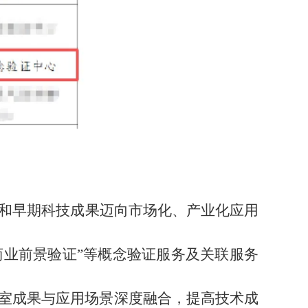
和早期科技成果迈向市场化、产业化应用
“商业前景验证”等概念验证服务及关联服务
室成果与应用场景深度融合，提高技术成