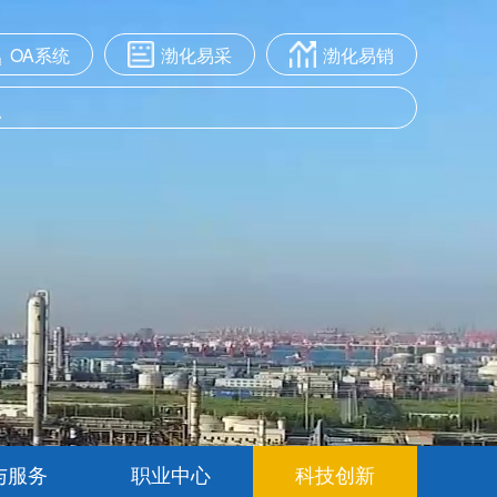
OA系统
渤化易采
渤化易销
与服务
职业中心
科技创新