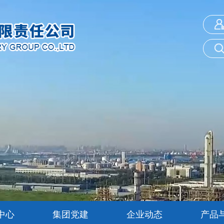
中心
集团党建
企业动态
产品