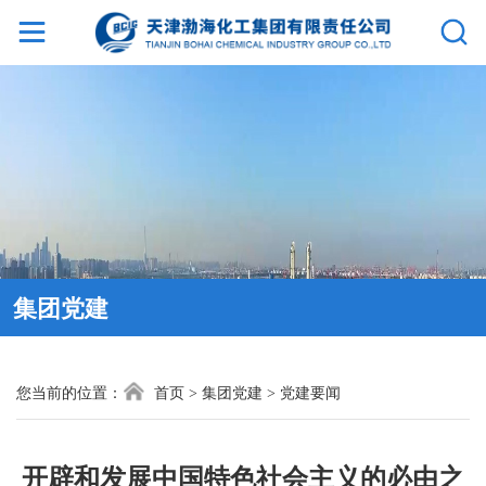
网
站
首
页
集
集团党建
团
介
您当前的位置：
首页
>
集团党建
>
党建要闻
绍
新
开辟和发展中国特色社会主义的必由之