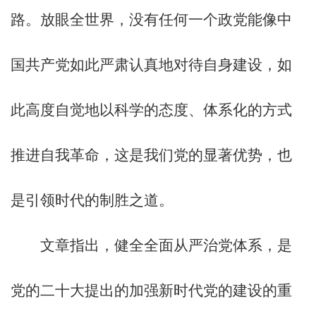
路。放眼全世界，没有任何一个政党能像中
国共产党如此严肃认真地对待自身建设，如
此高度自觉地以科学的态度、体系化的方式
推进自我革命，这是我们党的显著优势，也
是引领时代的制胜之道。
文章指出，健全全面从严治党体系，是
党的二十大提出的加强新时代党的建设的重