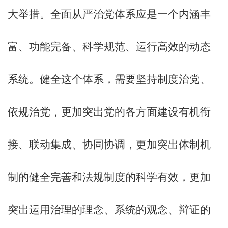
大举措。全面从严治党体系应是一个内涵丰
富、功能完备、科学规范、运行高效的动态
系统。健全这个体系，需要坚持制度治党、
依规治党，更加突出党的各方面建设有机衔
接、联动集成、协同协调，更加突出体制机
制的健全完善和法规制度的科学有效，更加
突出运用治理的理念、系统的观念、辩证的