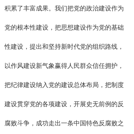
积累了丰富成果。我们把党的政治建设作为
党的根本性建设，把思想建设作为党的基础
性建设，提出和坚持新时代党的组织路线，
以作风建设新气象赢得人民群众信任拥护，
把纪律建设纳入党的建设总体布局，把制度
建设贯穿党的各项建设，开展史无前例的反
腐败斗争，成功走出一条中国特色反腐败之