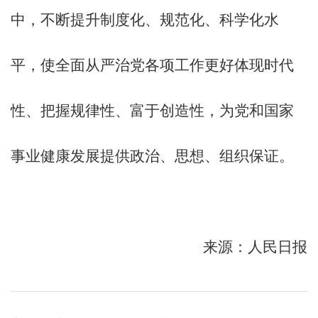
中，不断提升制度化、规范化、科学化水
平，使全面从严治党各项工作更好体现时代
性、把握规律性、富于创造性，为党和国家
事业健康发展提供政治、思想、组织保证。
来源：人民日报