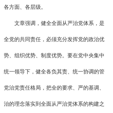
各方面、各层级。
文章强调，健全全面从严治党体系，是
全党的共同责任，必须充分发挥党的政治优
势、组织优势、制度优势。要在党中央集中
统一领导下，健全各负其责、统一协调的管
党治党责任格局，把全的要求、严的基调、
治的理念落实到全面从严治党体系的构建之