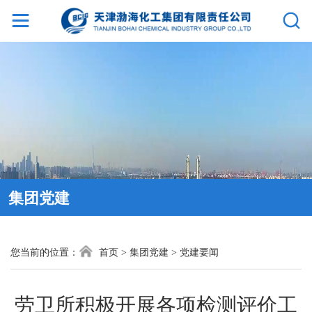
网
站
首
页
集
集团党建
团
介
您当前的位置：
首页
>
集团党建
>
党建要闻
绍
劳卫所积极开展各项检测评价工
新