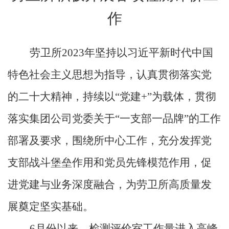
闻
作
中
劳卫所2023年
坚持以习近平新时代中国
心
特色社会主义思想为指导，认真贯彻落实党
集
的二十大精神，持续以“党建+”为载体，贯彻
团
党
落实集团公司党委关于“一支部一品牌”的工作
建
部署及要求，围绕所中心工作，
充分发挥党
企
支部战斗堡垒作用和党员先锋模范作用，促
业
进党建与业务深度融合，为劳卫所高质量发
动
展奠定坚实基础
。
态
6月
份以来，
检测评价室工作量
进入
高峰