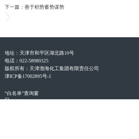
下一篇：善于积势蓄势谋势
地址：天津市和平区湖北路10号
电话：022-58980325
版权所有：天津渤海化工集团有限责任公司
津ICP备17002895号-1
“白名单”查询窗
口
邮箱：
bhjtzcb@bcig.cn
联系电话：022-
58980580
假冒国企举报渠