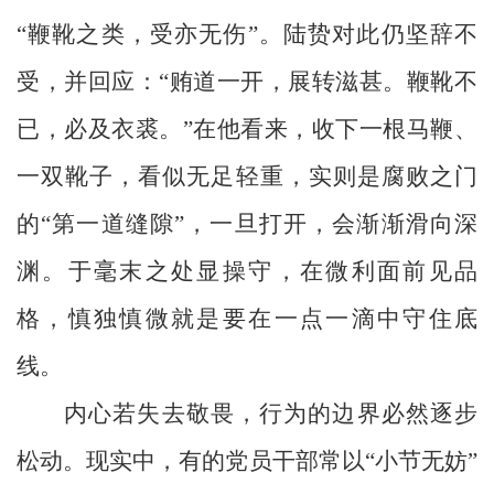
创
“鞭靴之类，受亦无伤”。陆贽对此仍坚辞不
新
受，并回应：“贿道一开，展转滋甚。鞭靴不
已，必及衣裘。”在他看来，收下一根马鞭、
一双靴子，看似无足轻重，实则是腐败之门
的“第一道缝隙”，一旦打开，会渐渐滑向深
渊。于毫末之处显操守，在微利面前见品
格，慎独慎微就是要在一点一滴中守住底
线。
内心若失去敬畏，行为的边界必然逐步
松动。现实中，有的党员干部常以
“小节无妨”