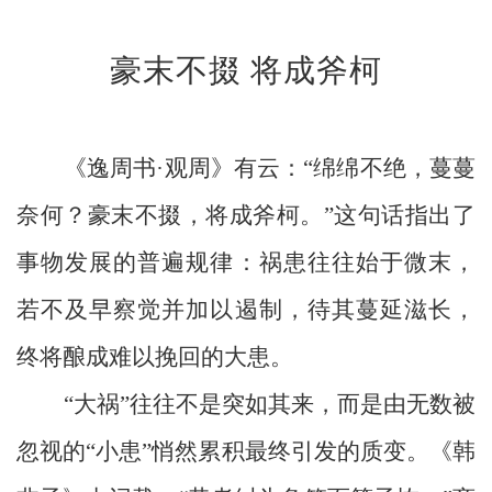
闻
豪末不掇
将成斧柯
中
心
集
《逸周书
·观周》有云：“绵绵不绝，蔓蔓
团
奈何？豪末不掇，将成斧柯。”这句话指出了
党
事物发展的普遍规律：祸患往往始于微末，
建
若不及早察觉并加以遏制，待其蔓延滋长，
企
终将酿成难以挽回的大患。
业
“大祸”往往不是突如其来，而是由无数被
动
忽视的“小患”悄然累积最终引发的质变。《韩
态