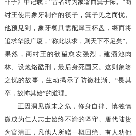
非子》中记载：“昔者纣为象箸而箕子怖。”商
产
纣王使用象牙制作的筷子，箕子见之而忧。
品
他预见到，象牙餐具需配犀玉杯盘，继而将
与
追求华服广厦，“称此以求，则天下不足矣”。
服
果然，商纣王的欲望愈发强烈，建酒池肉
务
林、设炮烙酷刑，最后身死国灭。这则象箸
职
业
之忧的故事，生动揭示了防微杜渐、“畏其
中
卒，故怖其始”的道理。
心
正因洞见微末之危，修身自律、慎独慎
科
微成为仁人志士始终不渝的坚守。唐代陆贽
技
为官清正，凡他人所赠一概回绝。有人劝他