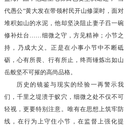
代愚公”黄大发在带领村民开山修渠时，面对
堆积如山的水泥，他却坚决阻止妻子舀一碗
修补灶台……细微之守，方见精神；小节之
持，乃成大义。正是在小事小节中不断砥
砺，心有所畏、行有所止，终而锤炼出如山
岳般坚不可摧的高尚品格。
历史的镜鉴与现实的经验一再警示我
们，千里之堤溃于蚁穴，细微之处不仅不可
轻视，更要特别注意。唯有在思想上筑牢防
线，在行为上守住小节，在监督上强化提