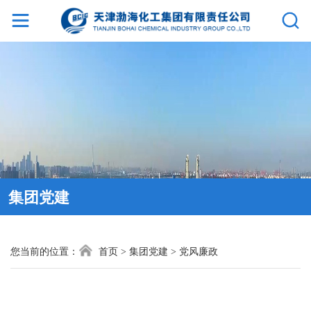
网
站
首
页
集
集团党建
团
介
您当前的位置：
首页
>
集团党建
>
党风廉政
绍
新