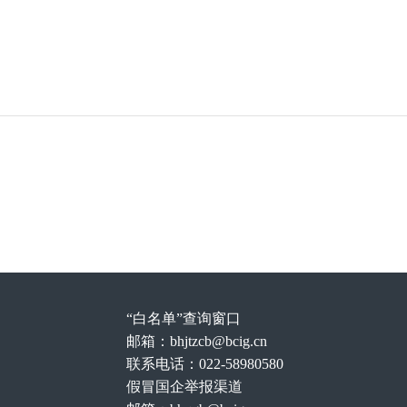
“白名单”查询窗口
邮箱：bhjtzcb@bcig.cn
联系电话：022-58980580
假冒国企举报渠道